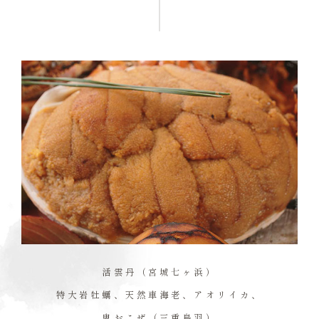
活雲丹（宮城七ヶ浜）
特大岩牡蠣、天然車海老、アオリイカ、
鬼おこぜ（三重鳥羽）