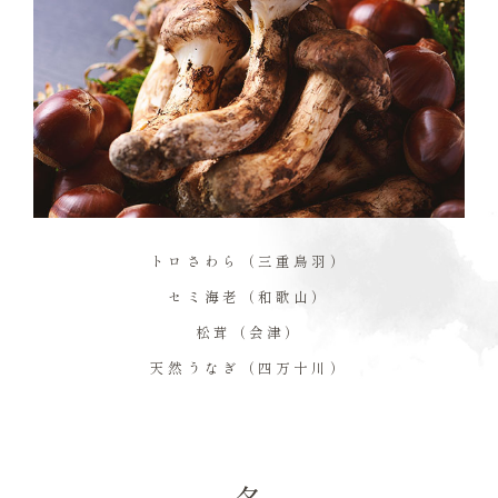
トロさわら（三重鳥羽）
セミ海老（和歌山）
松茸（会津）
天然うなぎ（四万十川）