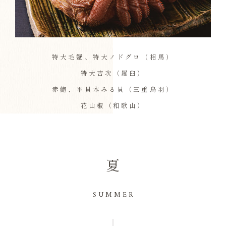
特大毛蟹、特大ノドグロ（相馬）
特大吉次（羅臼）
赤鮑、平貝本みる貝（三重鳥羽）
花山椒（和歌山）
夏
SUMMER