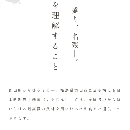
食材を理解すること
走り、盛り、名残
―
。
郡山駅から徒歩３分―。
福島県郡山市に店を構える日
本料理店
「磯陣（いそじん）」では、全国各地から
買
い付ける最高級の食材を用いた
本格和食をご提供して
おります。