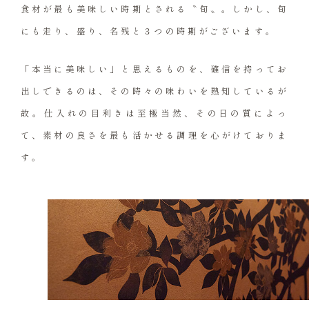
食材が最も美味しい時期とされる〝旬〟。
しかし、旬
にも走り、盛り、名残と
３つの時期がございます。
「本当に美味しい」と思えるものを、
確信を持ってお
出しできるのは、
その時々の味わいを熟知しているが
故。
仕入れの目利きは至極当然、その日の質によっ
て、
素材の良さを最も活かせる調理を心がけておりま
す。