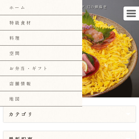
郡山の和食「磯陣」のブログ 幻の蝉海老
ホーム
特級食材
料理
空間
お弁当・ギフト
店舗情報
地図
カテゴリ