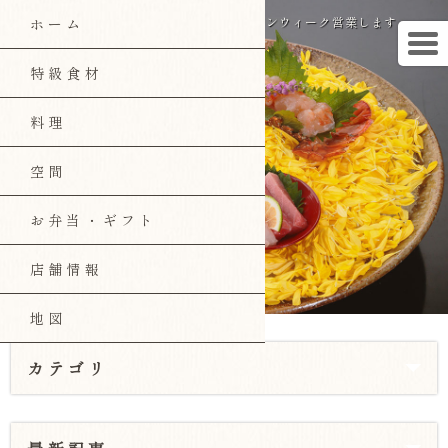
郡山の和食「磯陣」のブログ ゴールデンウィーク営業します。
ホーム
特級食材
料理
空間
お弁当・ギフト
店舗情報
地図
カテゴリ